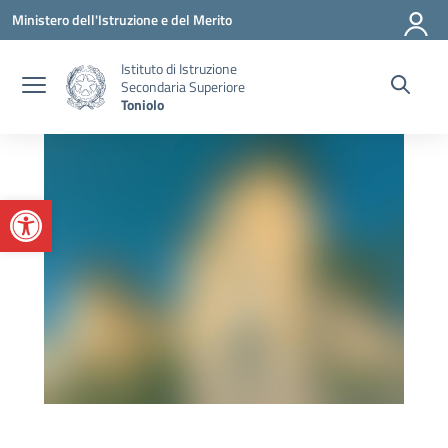
Vai ai contenuti
Vai al menu di navigazione
Vai al footer
Ministero dell'Istruzione e del Merito
Istituto di Istruzione
Secondaria Superiore
Toniolo
Apri la barra degli strumenti