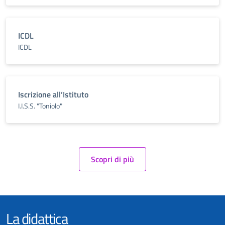
ICDL
ICDL
Iscrizione all’Istituto
I.I.S.S. "Toniolo"
Scopri di più
La didattica