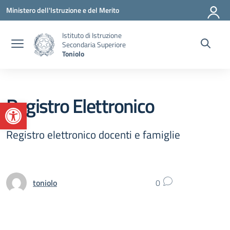
Vai ai contenuti
Vai al menu di navigazione
Vai al footer
Ministero dell'Istruzione e del Merito
Istituto di Istruzione
Secondaria Superiore
Toniolo
Registro Elettronico
Apri la barra degli strumenti
Registro elettronico docenti e famiglie
toniolo
0