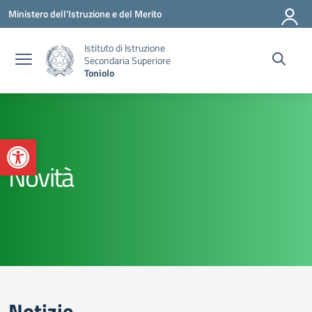
Vai ai contenuti
Vai al menu di navigazione
Vai al footer
Ministero dell'Istruzione e del Merito
Istituto di Istruzione
Secondaria Superiore
Toniolo
Apri la barra degli strumenti
Novità
Notizie