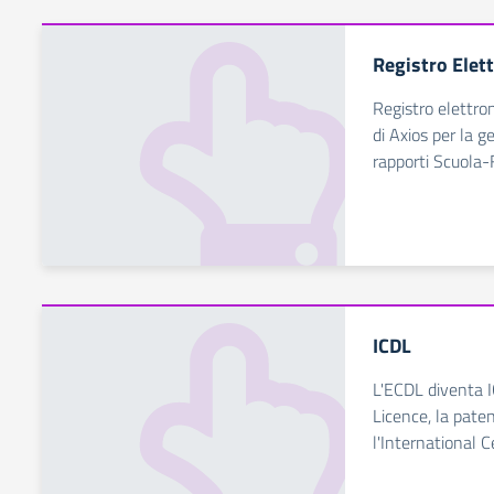
Registro Elet
Registro elettro
di Axios per la g
rapporti Scuola-
ICDL
L'ECDL diventa 
Licence, la pate
l'International Ce