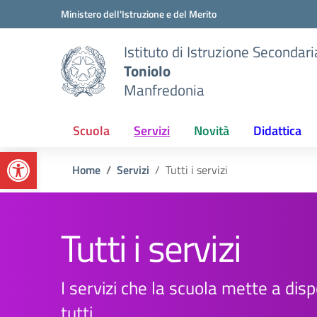
Vai ai contenuti
Vai al menu di navigazione
Vai al footer
Ministero dell'Istruzione e del Merito
Istituto di Istruzione Secondar
Toniolo
Manfredonia
Scuola
Servizi
Novità
Didattica
Apri la barra degli strumenti
Home
Servizi
Tutti i servizi
Tutti i servizi
I servizi che la scuola mette a disp
tutti.