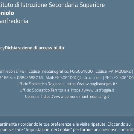
tituto di Istruzione Secondaria Superiore
oniolo
anfredonia
icy
Dichiarazione di accessibilità
anfredonia (FG) | Codice meccanografico: FGIS06100Q | Codice IPA: M2U8KZ |
3166 Fax: 0884/588718 | Mail: FGIS06100Q@istruzione.it | PEC: FGIS06100Q
Ufficio Scolastico Regionale:
https://www.pugliausr.gov.it/
Ufficio Scolastico Territoriale:
https://www.ustfoggia.it
Comune:
https://www.comune.manfredonia.fg.it
pertinente ricordando le tue preferenze e le visite ripetute. Cliccando su
a, puoi visitare "Impostazioni dei Cookie" per fornire un consenso controll