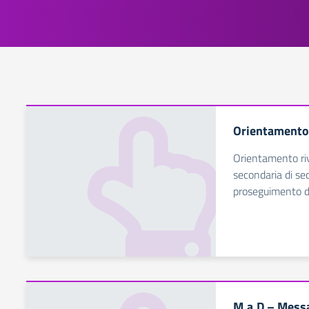
Orientamento 
Orientamento riv
secondaria di se
proseguimento de
M.a.D – Messa