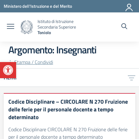
Vai ai contenuti
Vai al menu di navigazione
Vai al footer
Ministero dell'Istruzione e del Merito
Istituto di Istruzione
Secondaria Superiore
Toniolo
Argomento: Insegnanti
Apri la barra degli strumenti
Stampa / Condividi
FILTRI
Codice Disciplinare – CIRCOLARE N 270 Fruizione
delle ferie per il personale docente a tempo
determinato
Codice Disciplinare CIRCOLARE N 270 Fruizione delle ferie
per il personale docente a tempo determinato