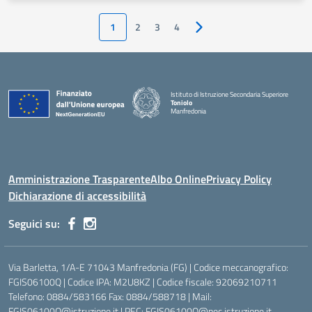
1
2
3
4
Pagina successiva
Istituto di Istruzione Secondaria Superiore
Toniolo
Manfredonia
Amministrazione Trasparente
Albo Online
Privacy Policy
Dichiarazione di accessibilità
Seguici su:
Via Barletta, 1/A-E 71043 Manfredonia (FG) | Codice meccanografico:
FGIS06100Q | Codice IPA: M2U8KZ | Codice fiscale: 92069210711
Telefono: 0884/583166 Fax: 0884/588718 | Mail:
FGIS06100Q@istruzione.it | PEC: FGIS06100Q@pec.istruzione.it