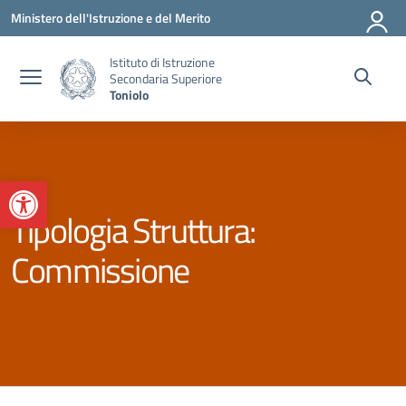
Vai ai contenuti
Vai al menu di navigazione
Vai al footer
Ministero dell'Istruzione e del Merito
Istituto di Istruzione
Secondaria Superiore
Toniolo
Apri la barra degli strumenti
Tipologia Struttura:
Commissione