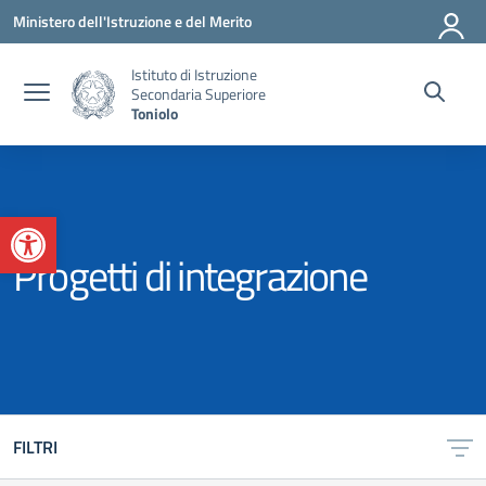
Vai ai contenuti
Vai al menu di navigazione
Vai al footer
Ministero dell'Istruzione e del Merito
Istituto di Istruzione
Secondaria Superiore
Toniolo
Apri la barra degli strumenti
Progetti di integrazione
FILTRI