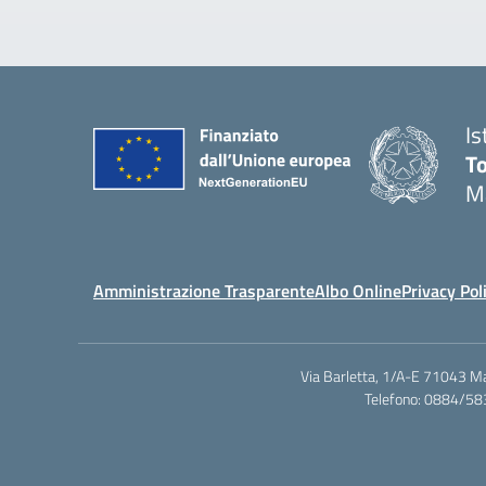
Is
T
M
Amministrazione Trasparente
Albo Online
Privacy Pol
Via Barletta, 1/A-E 71043 M
Telefono: 0884/58