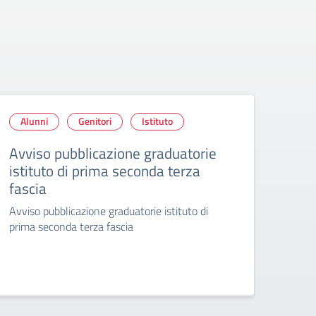
Alunni
Genitori
Istituto
Alu
Ins
Avviso pubblicazione graduatorie
istituto di prima seconda terza
Cale
fascia
202
Avviso pubblicazione graduatorie istituto di
Il ca
prima seconda terza fascia