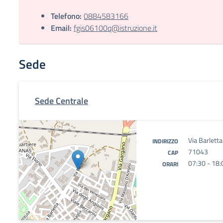
Telefono:
0884583166
Email:
fgis06100q@istruzione.it
Sede
Sede Centrale
Via Barlett
INDIRIZZO
71043
CAP
07:30 - 18:
ORARI