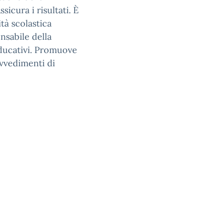
sicura i risultati. È
ità scolastica
onsabile della
educativi. Promuove
ovvedimenti di