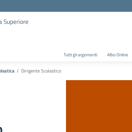
ia Superiore
Tutti gli argomenti
Albo Online
olastica
­­­­­­­­؜Dirigente Scolastico
o