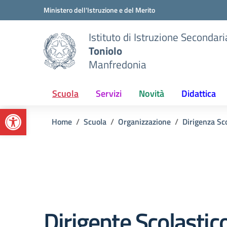
Vai ai contenuti
Vai al menu di navigazione
Vai al footer
Ministero dell'Istruzione e del Merito
Istituto di Istruzione Secondar
Toniolo
Manfredonia
Scuola
Servizi
Novità
Didattica
Apri la barra degli strumenti
Home
Scuola
Organizzazione
Dirigenza Sc
­­­­­­­­؜Dirigente Scolastic