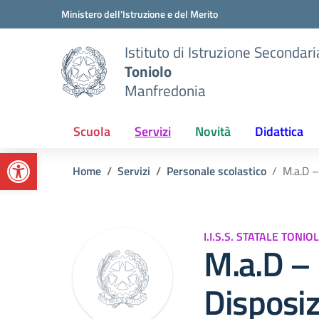
Vai ai contenuti
Vai al menu di navigazione
Vai al footer
Ministero dell'Istruzione e del Merito
Istituto di Istruzione Secondar
Toniolo
Manfredonia
Scuola
Servizi
Novità
Didattica
Apri la barra degli strumenti
Home
Servizi
Personale scolastico
M.a.D –
I.I.S.S. STATALE TONIO
M.a.D –
Disposi