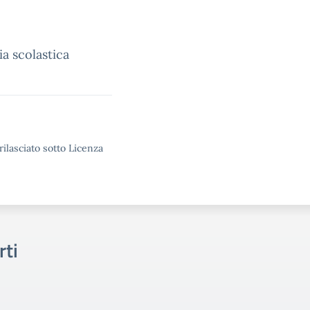
a scolastica
rilasciato sotto Licenza
rti