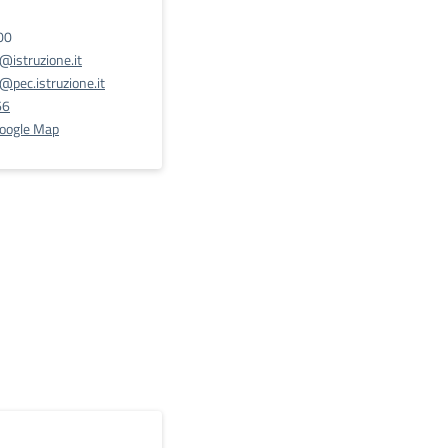
00
istruzione.it
pec.istruzione.it
66
Google Map