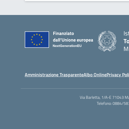
Is
T
M
Amministrazione Trasparente
Albo Online
Privacy Pol
Via Barletta, 1/A-E 71043 M
Telefono: 0884/58