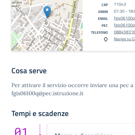
71043
CAP
07:30 - 18:
ORARI
fgis06100q@
EMAIL
fgis06100q@
PEC
08845831
TELEFONO
Naviga su 
Cosa serve
Per attivare il servizio occorre inviare una pec a
fgis06100q@pec.istruzione.it
Tempi e scadenze
01