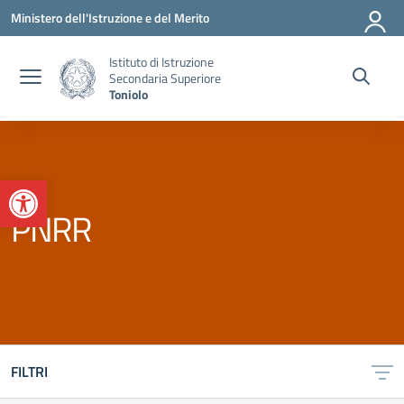
Vai ai contenuti
Vai al menu di navigazione
Vai al footer
Ministero dell'Istruzione e del Merito
Istituto di Istruzione
Secondaria Superiore
Toniolo
Apri la barra degli strumenti
PNRR
FILTRI