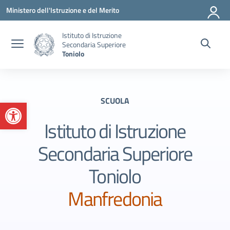
Vai ai contenuti
Vai al menu di navigazione
Vai al footer
Ministero dell'Istruzione e del Merito
Istituto di Istruzione
Secondaria Superiore
Toniolo
SCUOLA
Apri la barra degli strumenti
Istituto di Istruzione
Secondaria Superiore
Toniolo
Manfredonia