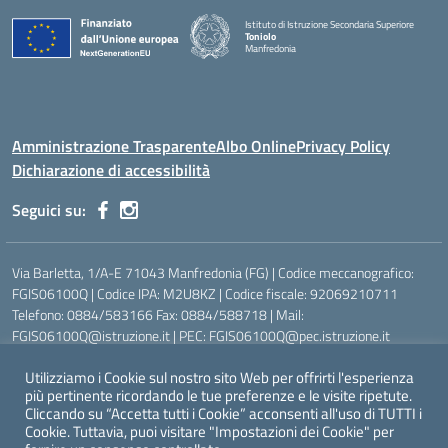
Istituto di Istruzione Secondaria Superiore
Toniolo
Manfredonia
Amministrazione Trasparente
Albo Online
Privacy Policy
Dichiarazione di accessibilità
Seguici su:
Via Barletta, 1/A-E 71043 Manfredonia (FG) | Codice meccanografico:
FGIS06100Q | Codice IPA: M2U8KZ | Codice fiscale: 92069210711
Telefono: 0884/583166 Fax: 0884/588718 | Mail:
FGIS06100Q@istruzione.it | PEC: FGIS06100Q@pec.istruzione.it
Ufficio Scolastico Regionale:
https://www.pugliausr.gov.it/
Utilizziamo i Cookie sul nostro sito Web per offrirti l'esperienza
Ufficio Scolastico Territoriale:
https://www.ustfoggia.it
più pertinente ricordando le tue preferenze e le visite ripetute.
Comune:
https://www.comune.manfredonia.fg.it
Cliccando su “Accetta tutti i Cookie” acconsenti all'uso di TUTTI i
Cookie. Tuttavia, puoi visitare "Impostazioni dei Cookie" per