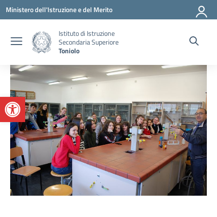
Vai ai contenuti
Vai al menu di navigazione
Vai al footer
Ministero dell'Istruzione e del Merito
Istituto di Istruzione
Secondaria Superiore
Toniolo
Apri la barra degli strumenti