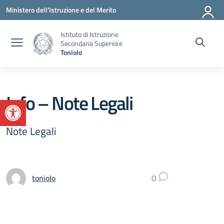
Vai ai contenuti
Vai al menu di navigazione
Vai al footer
Ministero dell'Istruzione e del Merito
Istituto di Istruzione
Secondaria Superiore
Toniolo
Info – Note Legali
Apri la barra degli strumenti
Note Legali
toniolo
0