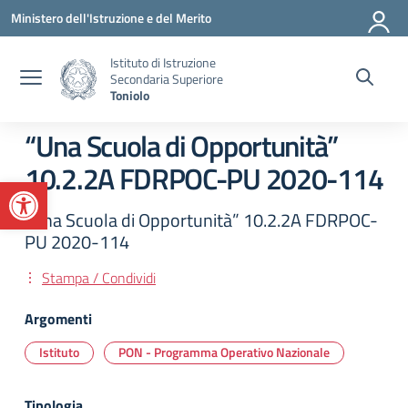
Vai ai contenuti
Vai al menu di navigazione
Vai al footer
Ministero dell'Istruzione e del Merito
Istituto di Istruzione
Secondaria Superiore
Toniolo
“Una Scuola di Opportunità”
10.2.2A FDRPOC-PU 2020-114
Apri la barra degli strumenti
"Una Scuola di Opportunità” 10.2.2A FDRPOC-
PU 2020-114
Stampa / Condividi
Argomenti
Istituto
PON - Programma Operativo Nazionale
Tipologia