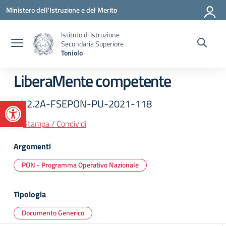
Vai ai contenuti
Vai al menu di navigazione
Vai al footer
Ministero dell'Istruzione e del Merito
Istituto di Istruzione
Secondaria Superiore
Toniolo
LiberaMente competente
Apri la barra degli strumenti
10.2.2A-FSEPON-PU-2021-118
Stampa / Condividi
Argomenti
PON - Programma Operativo Nazionale
Tipologia
Documento Generico