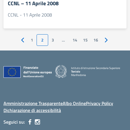
CCNL – 11 Aprile 2008
CCNL - 11 Aprile 2008
1
2
3
…
14
15
16
Pagina precedente
Pagina succes
Istituto di Istruzione Secondaria Superiore
Toniolo
Manfredonia
Amministrazione Trasparente
Albo Online
Privacy Policy
Dichiarazione di accessibilità
Seguici su: