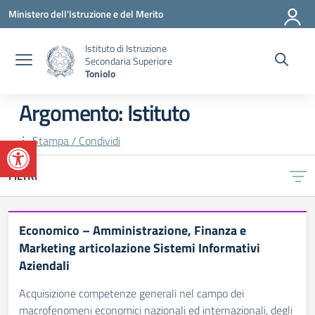
Vai ai contenuti
Vai al menu di navigazione
Vai al footer
Ministero dell'Istruzione e del Merito
Istituto di Istruzione
Secondaria Superiore
Toniolo
Argomento: Istituto
Apri la barra degli strumenti
Stampa / Condividi
FILTRI
Economico – Amministrazione, Finanza e
Marketing articolazione Sistemi Informativi
Aziendali
Acquisizione competenze generali nel campo dei
macrofenomeni economici nazionali ed internazionali, degli