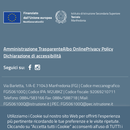
Istituto di Istruzione Secondaria Superiore
Toniolo
Manfredonia
Amministrazione Trasparente
Albo Online
Privacy Policy
Dichiarazione di accessibilità
Seguici su:
Via Barletta, 1/A-E 71043 Manfredonia (FG) | Codice meccanografico:
FGIS06100Q | Codice IPA: M2U8KZ | Codice fiscale: 92069210711
Telefono: 0884/583166 Fax: 0884/588718 | Mail:
FGIS06100Q@istruzione.it | PEC: FGIS06100Q@pec.istruzione.it
Ufficio Scolastico Regionale:
https://www.pugliausr.gov.it/
Utilizziamo i Cookie sul nostro sito Web per offrirti l'esperienza
Ufficio Scolastico Territoriale:
https://www.ustfoggia.it
più pertinente ricordando le tue preferenze e le visite ripetute.
Comune:
https://www.comune.manfredonia.fg.it
Cliccando su “Accetta tutti i Cookie” acconsenti all'uso di TUTTI i