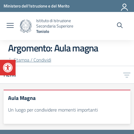
Vai ai contenuti
Vai al menu di navigazione
Vai al footer
Ministero dell'Istruzione e del Merito
Istituto di Istruzione
Secondaria Superiore
Toniolo
Argomento: Aula magna
Apri la barra degli strumenti
Stampa / Condividi
FILTRI
Aula Magna
Un luogo per condividere momenti importanti